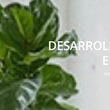
DESARROL
E
AG