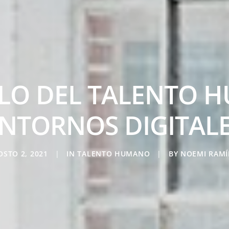
LO DEL TALENTO 
NTORNOS DIGITAL
OSTO 2, 2021
|
IN
TALENTO HUMANO
|
BY
NOEMI RAMÍ