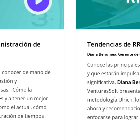
nistración de
Tendencias de R
Diana Benumea, Gerente de 
Conoce las principal
s conocer de mano de
y que estarán impuls
estión y
significativa.
Diana Be
sas - Cómo la
VenturesSoft presenta
es y a tener un mejor
metodología Ulrich, l
como el actual, cómo
ahora y recomendacion
stración de tiempos
enfocarse para lograr