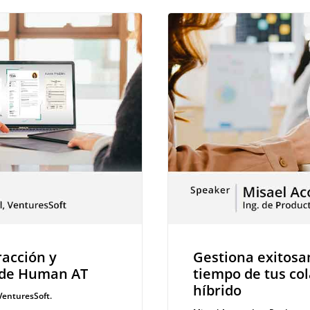
racción y
Gestiona exitosa
s de Human AT
tiempo de tus co
híbrido
 VenturesSoft.