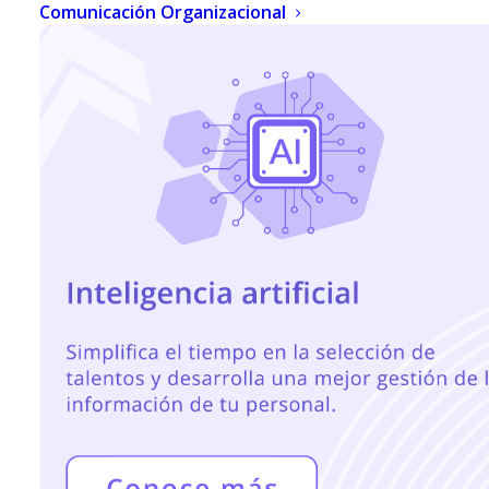
Comunicación Organizacional
Ahora puedes ganar puntos no solo por
recomendar prospectos, sino por impulsar el uso
de nuestras apps
Human eTime+ y Human
Manager+ con clientes.
Cada acción cuenta y puede convertirse en
recompensas.
Detecta oportunidades.
Genera demos.
Impulsa trials.
Acompaña el proceso.
Gana recompensas.