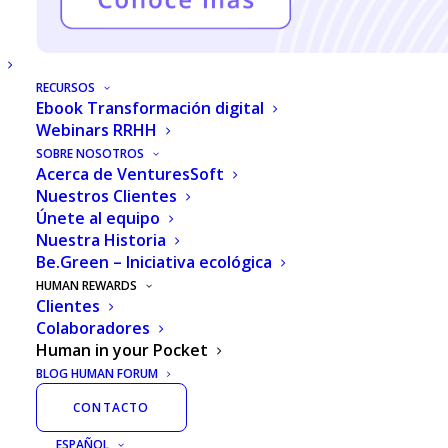
Inteligencia
artificial
RECURSOS
Ebook Transformación digital
Webinars RRHH
SOBRE NOSOTROS
Acerca de VenturesSoft
Nuestros Clientes
Únete al equipo
Nuestra Historia
Be.Green – Iniciativa ecológica
HUMAN REWARDS
Clientes
Colaboradores
Human in your Pocket
BLOG HUMAN FORUM
¿Qué es HIYP dentro de
CONTACTO
Human+ Rewards?
ESPAÑOL