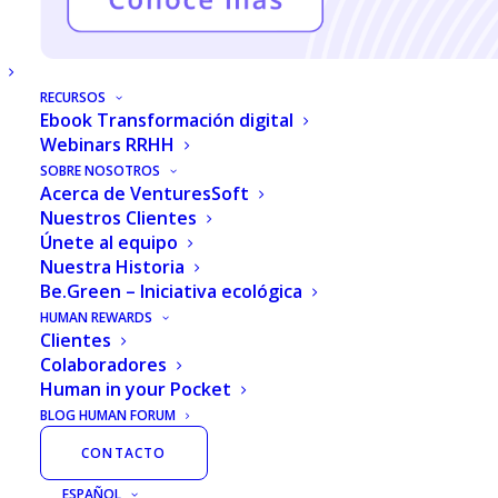
Automatiza tu cartera de candidatos para contar
con el mejor elemento.
Inteligencia
artificial
RECURSOS
Ebook Transformación digital
Prueba 15 días GRATIS
Webinars RRHH
SOBRE NOSOTROS
Solicitar una demostración
Acerca de VenturesSoft
Nuestros Clientes
Únete al equipo
Nuestra Historia
Be.Green – Iniciativa ecológica
AGILIZA TU PROCESO DE SELECCIÓN CON TAN
HUMAN REWARDS
Clientes
SOLO UN CLIC
Colaboradores
Human in your Pocket
¿Quieres conocer los beneficios
BLOG HUMAN FORUM
de Human Pandora?
CONTACTO
Te los presentamos:
ESPAÑOL