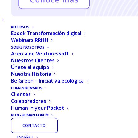
Human Desarrollo Organizacional te ayuda a
alinear los objetivos estratégicos de la empresa
Inteligencia
con el crecimiento de tus colaboradores, a través
artificial
RECURSOS
de evaluaciones e identificando áreas de
Ebook Transformación digital
oportunidad con el DNC y mejorando el clima
Webinars RRHH
organizacional. Además, con notificaciones de
SOBRE NOSOTROS
Acerca de VenturesSoft
tareas, tendrás un seguimiento fácil y efectivo.
Nuestros Clientes
Únete al equipo
Nuestra Historia
Be.Green – Iniciativa ecológica
HUMAN REWARDS
Clientes
Es la solución ideal para potenciar el desarrollo de
Colaboradores
habilidades y asegurar el éxito de tu equipo y de la
Human in your Pocket
empresa.
BLOG HUMAN FORUM
CONTACTO
SOLICITA UNA COTIZACIÓN
ESPAÑOL