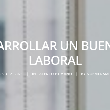
ARROLLAR UN BUEN
LABORAL
OSTO 2, 2021
|
IN
TALENTO HUMANO
|
BY
NOEMI RAMÍ