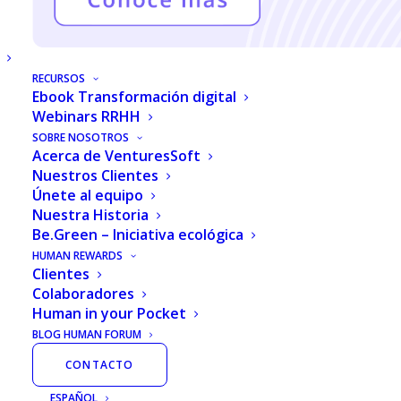
ADMINISTRACIÓN DE
NÓMINA
Inteligencia
artificial
RECURSOS
Ebook Transformación digital
Hoy en día los entornos comerciales son
Webinars RRHH
SOBRE NOSOTROS
volátiles y llenos de incertidumbre. Por esa
Acerca de VenturesSoft
razón es indispensable que las empresas le
Nuestros Clientes
Únete al equipo
den prioridad a sus metas, como pueden
Nuestra Historia
ser elevar sus ventas, aumentar el número
Be.Green – Iniciativa ecológica
de clientes recurrentes o expandir su
HUMAN REWARDS
Clientes
mercado. Ante ello, cuentan con la opción
Colaboradores
de dejar en manos de otra compañía, el
Human in your Pocket
BLOG HUMAN FORUM
manejo de su nómina.
CONTACTO
Los softwares para la administración de
ESPAÑOL