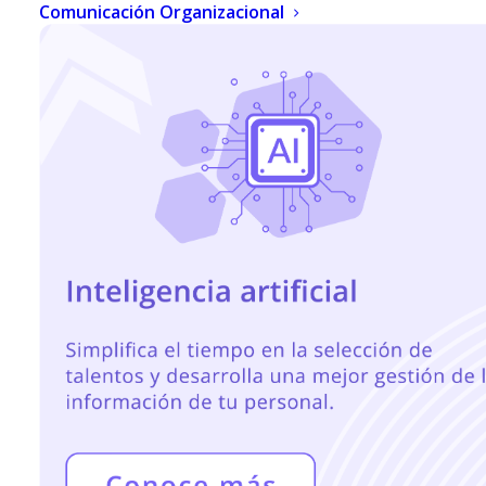
Comunicación Organizacional
ENERO 2, 2025
|
IN
TRANSFORMACIÓN DIGITAL
|
BY
NOEMI
RAMÍREZ
El área de Recursos Humanos (RRHH) sigue
evolucionando a medida que las necesidades
laborales, la tecnología y las expectativas de los