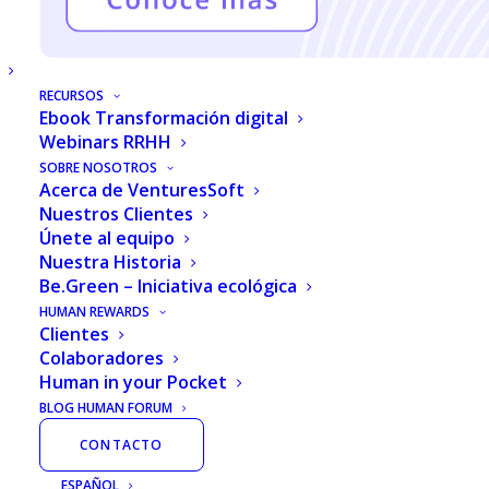
COLABORADORES?
Inteligencia
artificial
RECURSOS
Ser líder de un equipo de colaboradores
Ebook Transformación digital
representa una gran responsabilidad, ya
Webinars RRHH
SOBRE NOSOTROS
que no sólo debes asegurar el buen
Acerca de VenturesSoft
desarrollo de las actividades, sino también
Nuestros Clientes
Únete al equipo
la motivación de cada miembro, un
Nuestra Historia
adecuado ambiente de trabajo y las
Be.Green – Iniciativa ecológica
herramientas técnicas que les permitan
HUMAN REWARDS
Clientes
mantener una buena productividad.
Colaboradores
Human in your Pocket
BLOG HUMAN FORUM
Un buen equipo también depende de la
comunicación asertiva, mediante la cual se
CONTACTO
pueden definir los objetivos de la
ESPAÑOL